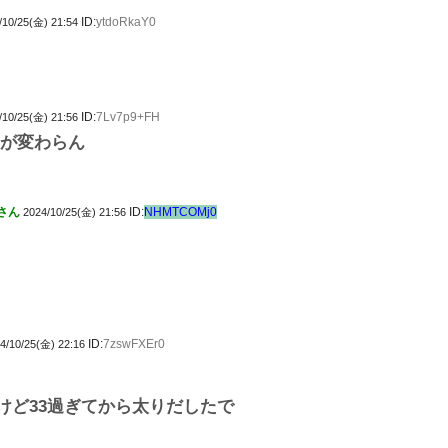
ID:
ytdoRkaY0
/10/25(金) 21:54
ID:
7Lv7p9+FH
/10/25(金) 21:56
重が変わらん
さん
ID:
NHMTCOMj0
2024/10/25(金) 21:56
ID:
7zswFXEr0
4/10/25(金) 22:16
けど33過ぎてから太りだしたで