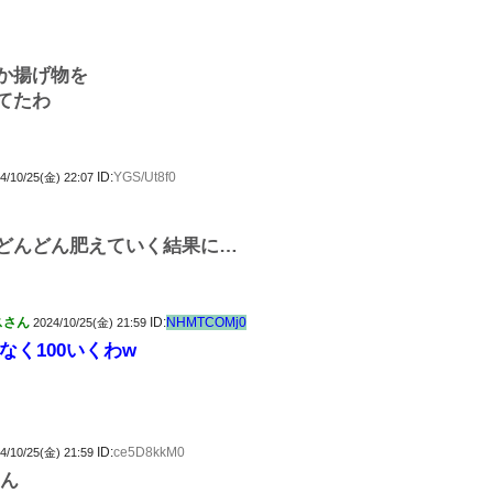
か揚げ物を
てたわ
ID:
YGS/Ut8f0
4/10/25(金) 22:07
どんどん肥えていく結果に…
スさん
ID:
NHMTCOMj0
2024/10/25(金) 21:59
なく100いくわw
ID:
ce5D8kkM0
4/10/25(金) 21:59
やん