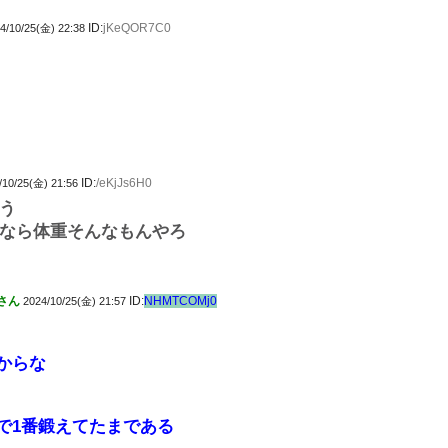
ID:
jKeQOR7C0
4/10/25(金) 22:38
ID:
/eKjJs6H0
/10/25(金) 21:56
う
なら体重そんなもんやろ
さん
ID:
NHMTCOMj0
2024/10/25(金) 21:57
からな
で1番鍛えてたまである