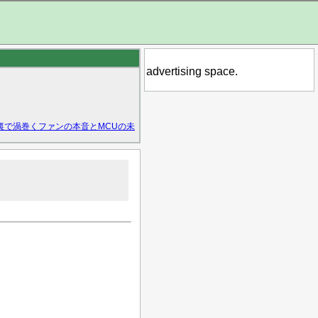
advertising space.
裏で渦巻くファンの本音とMCUの未