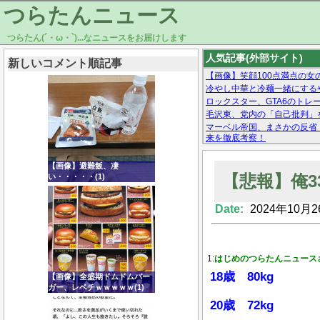
つらたんニュース
つらたん(´・ω・`)...なニュースをお届けします
人気記事(外部サイト)
新しいコメント順記事
【画像】笑顔100点満点の女
冷やし中華と冷麺一緒にする
ロックスター、GTA6のトレーラ
毛沢東、党内の「自己批判」
マーベル帝国、まさかの反省
来を徹底考察！
【モー娘。石田亜佑美】ファ
【画像あり】Facebookとか
【画像】避難飯、凄
【悲報】俺
い・・・・・(1)
Date:
2024年10月2
Powered by livedoor 相互RSS
1:
はじめのつらたんニュース
18歳 80kg
【画像】全盛期ドムドムバー
ガー、レベチｗｗｗｗｗ(1)
20歳 72kg