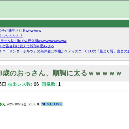
の子が発見されるwwwwww
やつなんなん？
ーをNetflixで先行公開wwwwwwwwwww
を密告合戦に変えて幹部を黙らせる
！？『サンダーボルツ』の高評価は本物か？ディズニーCEOの「量より質」宣言の
ーストテイク出演も新規獲得ならず？北川莉央が1位に
Twitterで拾ったエロ画像貼ってくよ
33歳のおっさん、順調に太るｗｗｗｗｗ
6日
抽出レス数:
66
画像数:
1
さん
ID:
NHMTCOMj0
2024/10/25(金) 21:53