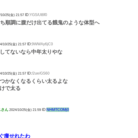
ID:
YGS/Ut8f0
/10/25(金) 21:57
落ち順調に腹だけ出てる餓鬼のような体型へ
ID:
9WWAy6jC0
4/10/25(金) 21:57
してないなら中年太りやな
ID:
/2ue/GS60
4/10/25(金) 21:57
つかなくなるくらい太るよな
けで太る
スさん
ID:
NHMTCOMj0
2024/10/25(金) 21:59
すぐ痩せれたわ