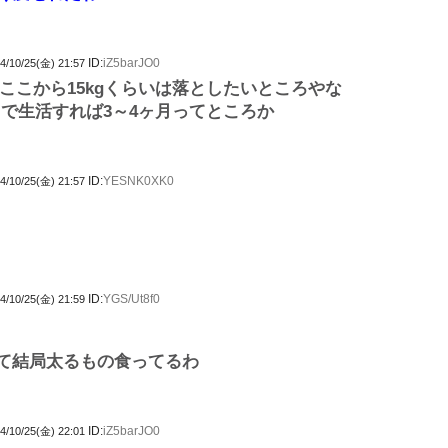
ID:
iZ5barJO0
4/10/25(金) 21:57
ここから15kgくらいは落としたいところやな
kcalで生活すれば3～4ヶ月ってところか
ID:
YESNK0XK0
4/10/25(金) 21:57
ID:
YGS/Ut8f0
4/10/25(金) 21:59
て結局太るもの食ってるわ
ID:
iZ5barJO0
4/10/25(金) 22:01