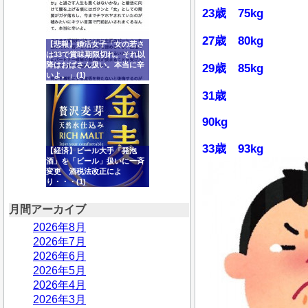
23歳 75kg
27歳 80kg
【悲報】婚活女子「女の若さ
は33で賞味期限切れ。それ以
降はおばさん扱い。本当に辛
29歳 85kg
いよ。」(1)
31歳
90kg
33歳 93kg
【経済】ビール大手「発泡
酒」を「ビール」扱いに一斉
変更 酒税法改正によ
り・・・(1)
月間アーカイブ
2026年8月
2026年7月
2026年6月
2026年5月
2026年4月
2026年3月