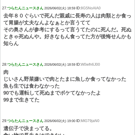
27:
つらたんニュースさん
ID:
8GSNoAlA0
2026/06/02(火) 18:59
去年８０ぐらいで死んだ親戚に長寿の人は肉類とか食っ
て胃腸が丈夫なんよなぁとか言うてて
その奥さんが参考にするって言うてたのに死んだ。死ぬ
ときゃ死ぬんや。好きなもん食ってた方が後悔せんかも
知らん
28:
つらたんニュースさん
ID:
W0wfn6J00
2026/06/02(火) 18:59
肉
じいさん野菜嫌いで肉とたまに魚しか食ってなかった
魚も生では食わなかった
90でも運転して死ぬまでボケてなかったよ
99まで生きてた
29:
つらたんニュースさん
ID:
MIG79jaN0
2026/06/02(火) 19:00
遺伝子で決まってる。