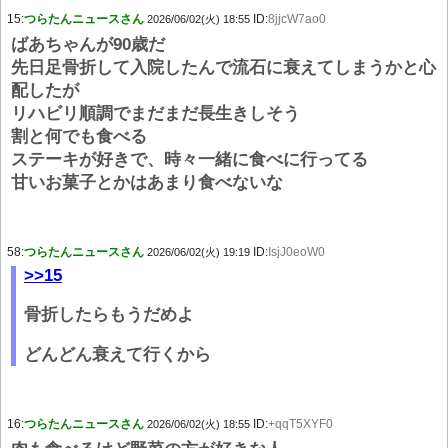
15:
つらたんニュースさん
ID:
8jjcW7ao0
2026/06/02(火) 18:55
ばあちゃんが90歳だ
先日足骨折して入院したんで流石に衰えてしまうかと心
配したが
リハビリ順調でまだまだ長生きしそう
割と何でも食べる
ステーキが好きで、時々一緒に食べに行ってる
甘いお菓子とかはあまり食べないな
58:
つらたんニュースさん
ID:
IsjJ0eoW0
2026/06/02(火) 19:19
>>15
骨折したらもうだめよ
どんどん衰えて行くから
16:
つらたんニュースさん
ID:
+qqT5XYF0
2026/06/02(火) 18:55