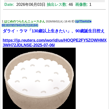
Date:
2026年06月03日
抽出レス数:
46
画像数:
1
Powered by livedoor 相互RSS
1:
はじめのつらたんニュースさん
ID:
cgrT5w4s0●
2026/06/02(火) 18:45
BE:837857943-PLT(18184)
ダライ・ラマ「130歳以上生きたい」、90歳誕生日控え
https://jp.reuters.com/world/us/HOQPE2FY5ZOWHMX
3WH72JDLNSE-2025-07-06/