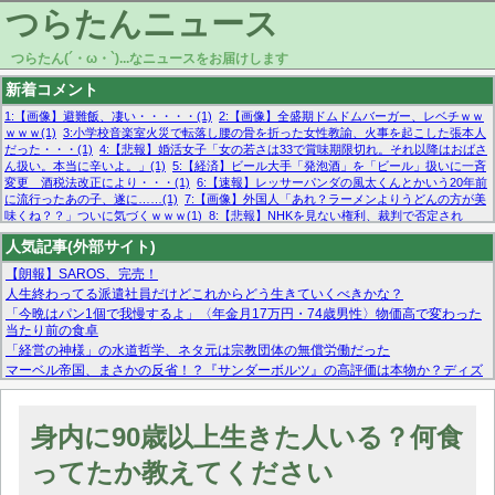
つらたんニュース
つらたん(´・ω・`)...なニュースをお届けします
新着コメント
1:【画像】避難飯、凄い・・・・・(1)
2:【画像】全盛期ドムドムバーガー、レベチｗｗ
ｗｗｗ(1)
3:小学校音楽室火災で転落し腰の骨を折った女性教諭、火事を起こした張本人
だった・・・(1)
4:【悲報】婚活女子「女の若さは33で賞味期限切れ。それ以降はおばさ
ん扱い。本当に辛いよ。」(1)
5:【経済】ビール大手「発泡酒」を「ビール」扱いに一斉
変更 酒税法改正により・・・(1)
6:【速報】レッサーパンダの風太くんとかいう20年前
に流行ったあの子、遂に……(1)
7:【画像】外国人「あれ？ラーメンよりうどんの方が美
味くね？？」ついに気づくｗｗｗ(1)
8:【悲報】NHKを見ない権利、裁判で否定され
る・・・(1)
9:欧州委員長「原発縮小は間違いでした」(1)
10:【悲報】日本企業の人手不
人気記事(外部サイト)
足、限界突破 52%「正社員も足りてません…」(1)
【朗報】SAROS、完売！
人生終わってる派遣社員だけどこれからどう生きていくべきかな？
「今晩はパン1個で我慢するよ」〈年金月17万円・74歳男性〉物価高で変わった
当たり前の食卓
「経営の神様」の水道哲学、ネタ元は宗教団体の無償労働だった
マーベル帝国、まさかの反省！？『サンダーボルツ』の高評価は本物か？ディズ
ニーCEOの「量より質」宣言の裏で渦巻くファンの本音とMCUの未来を徹底考
察！
【モー娘。石田亜佑美】ファーストテイク出演も新規獲得ならず？北川莉央が1
身内に90歳以上生きた人いる？何食
位に
【画像あり】FacebookとかTwitterで拾ったエロ画像貼ってくよ
ってたか教えてください