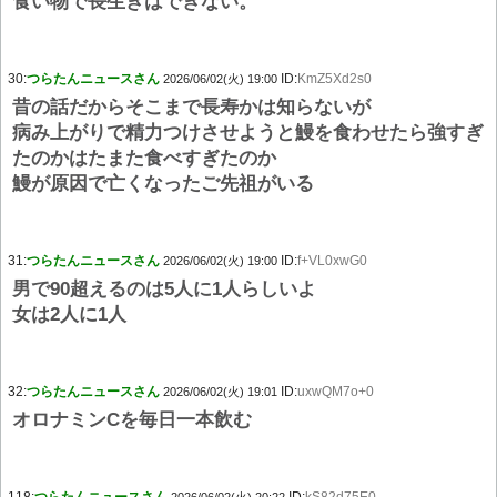
食い物で長生きはできない。
30:
つらたんニュースさん
ID:
KmZ5Xd2s0
2026/06/02(火) 19:00
昔の話だからそこまで長寿かは知らないが
病み上がりで精力つけさせようと鰻を食わせたら強すぎ
たのかはたまた食べすぎたのか
鰻が原因で亡くなったご先祖がいる
31:
つらたんニュースさん
ID:
f+VL0xwG0
2026/06/02(火) 19:00
男で90超えるのは5人に1人らしいよ
女は2人に1人
32:
つらたんニュースさん
ID:
uxwQM7o+0
2026/06/02(火) 19:01
オロナミンCを毎日一本飲む