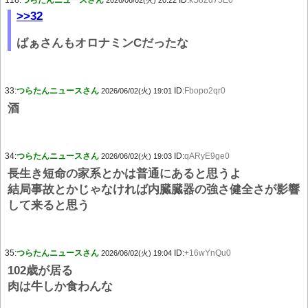
118:
つらたんニュースさん
ID:
kS82d75E0
2026/06/02(火) 20:22
>>32
ばぁさんもオロナミンCだったな
33:
つらたんニュースさん
ID:
Fbopo2qr0
2026/06/02(火) 19:01
酒
34:
つらたんニュースさん
ID:
qARyE9ge0
2026/06/02(火) 19:03
長生き短命の家系とかは普通にあると思うよ
結局事故とかじゃなければ内臓臓器の強さ健全さが影響
して来ると思う
35:
つらたんニュースさん
ID:
+16wYnQu0
2026/06/02(火) 19:04
102歳が居る
肉は牛しか食わんな