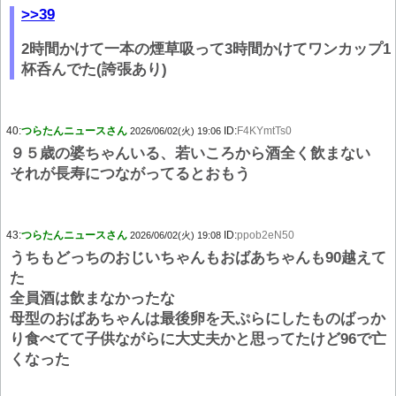
>>39
2時間かけて一本の煙草吸って3時間かけてワンカップ1
杯呑んでた(誇張あり)
40:
つらたんニュースさん
ID:
F4KYmtTs0
2026/06/02(火) 19:06
９５歳の婆ちゃんいる、若いころから酒全く飲まない
それが長寿につながってるとおもう
43:
つらたんニュースさん
ID:
ppob2eN50
2026/06/02(火) 19:08
うちもどっちのおじいちゃんもおばあちゃんも90越えて
た
全員酒は飲まなかったな
母型のおばあちゃんは最後卵を天ぷらにしたものばっか
り食べてて子供ながらに大丈夫かと思ってたけど96で亡
くなった