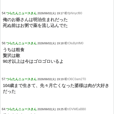
54:
つらたんニュースさん
ID:
fpNnycf80
2026/06/02(火) 19:17
俺のお爺さんは明治生まれだった
死ぬ前はお粥で薬を流し込んでた
56:
つらたんニュースさん
ID:
OIuByhfM0
2026/06/02(火) 19:18
うちは粗食
贅沢は敵
90才以上は今はゴロゴロいるよ
57:
つらたんニュースさん
ID:
O6C0am2T0
2026/06/02(火) 19:19
104歳まで生きて、先々月亡くなった婆様は肉が大好き
だった
64:
つらたんニュースさん
ID:
rDVWEaBB0
2026/06/02(火) 19:25