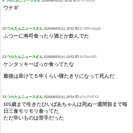
8:
つらたんニュースさん
ID:
j3TdTypO0
2026/06/02(火) 18:52
ウナギ
10:
つらたんニュースさん
ID:
kCWRUqqg0
2026/06/02(火) 18:52
ふつーに寿司食ったり酒とか飲んでた
13:
つらたんニュースさん
ID:
IsjJ0eoW0
2026/06/02(火) 18:53
ケンタッキーばっか食ってたな
最後は呆けて５年くらい寝たきりになって死んだ
14:
つらたんニュースさん
ID:
q3scPuRX0
2026/06/02(火) 18:54
101歳まで生きたひいばあちゃんは死ぬ一週間前まで毎
日三食モリモリ食ってた
ただ辛いものは苦手だった