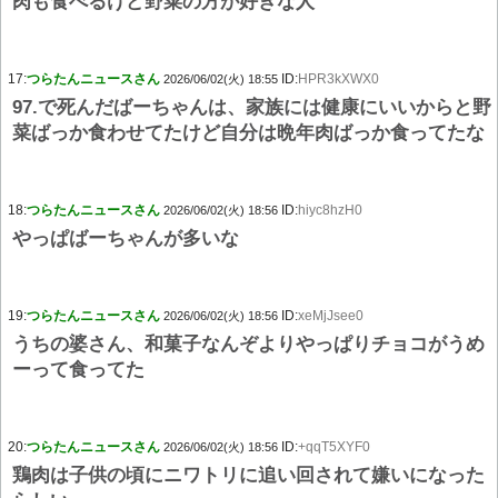
肉も食べるけど野菜の方が好きな人
17:
つらたんニュースさん
ID:
HPR3kXWX0
2026/06/02(火) 18:55
97.で死んだばーちゃんは、家族には健康にいいからと野
菜ばっか食わせてたけど自分は晩年肉ばっか食ってたな
18:
つらたんニュースさん
ID:
hiyc8hzH0
2026/06/02(火) 18:56
やっぱばーちゃんが多いな
19:
つらたんニュースさん
ID:
xeMjJsee0
2026/06/02(火) 18:56
うちの婆さん、和菓子なんぞよりやっぱりチョコがうめ
ーって食ってた
20:
つらたんニュースさん
ID:
+qqT5XYF0
2026/06/02(火) 18:56
鶏肉は子供の頃にニワトリに追い回されて嫌いになった