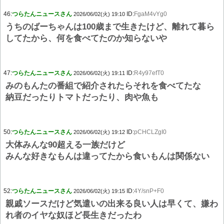
46:
つらたんニュースさん
ID:
FgaM4vYg0
2026/06/02(火) 19:10
うちのばーちゃんは100歳まで生きたけど、離れて暮ら
してたから、何を食べてたのか知らないや
47:
つらたんニュースさん
ID:
R4y97efT0
2026/06/02(火) 19:11
みのもんたの番組で紹介されたらそれを食べてたな
納豆だったりトマトだったり、肉や魚も
50:
つらたんニュースさん
ID:
pCHCLZgI0
2026/06/02(火) 19:12
大体みんな90超える一族だけど
みんな好きなもんは違ってたから食いもんは関係ない
52:
つらたんニュースさん
ID:
4Y/snP+F0
2026/06/02(火) 19:15
親戚ソースだけど気遣いの出来る良い人は早くて、嫌わ
れ者のイヤな奴ほど長生きだったわ