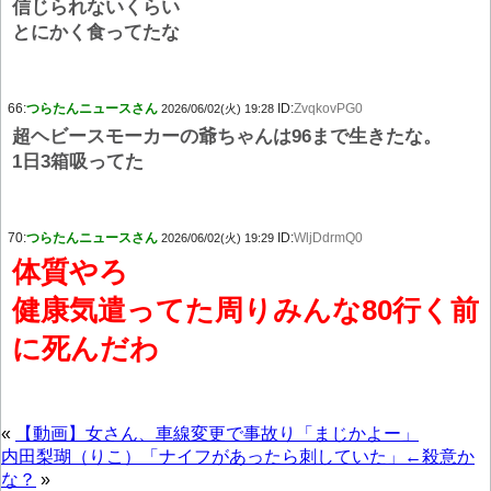
信じられないくらい
とにかく食ってたな
66:
つらたんニュースさん
ID:
ZvqkovPG0
2026/06/02(火) 19:28
超ヘビースモーカーの爺ちゃんは96まで生きたな。
1日3箱吸ってた
70:
つらたんニュースさん
ID:
WljDdrmQ0
2026/06/02(火) 19:29
体質やろ
健康気遣ってた周りみんな80行く前
に死んだわ
«
【動画】女さん、車線変更で事故り「まじかよー」
内田梨瑚（りこ）「ナイフがあったら刺していた」←殺意か
な？
»