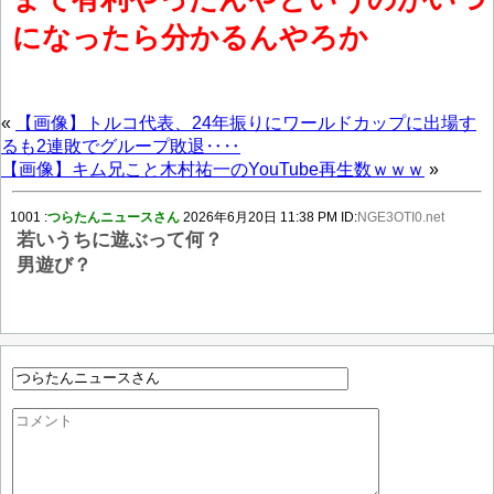
になったら分かるんやろか
«
【画像】トルコ代表、24年振りにワールドカップに出場す
るも2連敗でグループ敗退‥‥
【画像】キム兄こと木村祐一のYouTube再生数ｗｗｗ
»
1001
:
つらたんニュースさん
2026年6月20日 11:38 PM ID:
NGE3OTI0.net
若いうちに遊ぶって何？
男遊び？