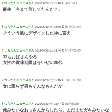
4:
つらたんニュースさん
ID:
4cIHfXFL0
2026/06/20(土) 15:46
麻生「今まで何してたんだ？」
5:
つらたんニュースさん
ID:
lMHKXbzx0
2026/06/20(土) 15:46
そういう風にデザインした神に言え
6:
つらたんニュースさん
ID:
NV3TZ9el0
2026/06/20(土) 15:46
33もおばさんやろ
女性の賞味期限はせいぜい20代
7:
つらたんニュースさん
ID:
1p4RkD6t0
2026/06/20(土) 15:46
女に限らず男もそんなもんだが
8:
つらたんニュースさん
ID:
pd/+8gGbr
2026/06/20(土) 15:47
俺みたいなおっさんからしたら、まだまだガキみたいな