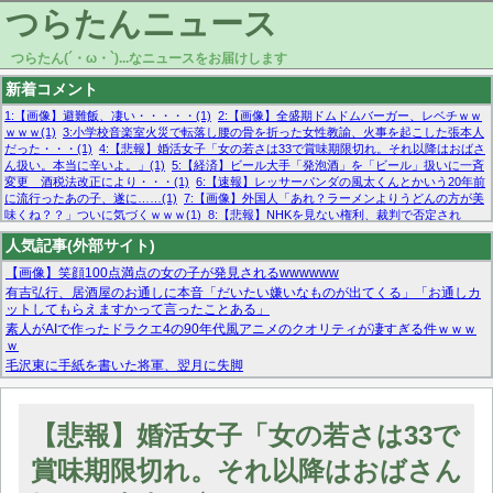
つらたんニュース
つらたん(´・ω・`)...なニュースをお届けします
新着コメント
1:【画像】避難飯、凄い・・・・・(1)
2:【画像】全盛期ドムドムバーガー、レベチｗｗ
ｗｗｗ(1)
3:小学校音楽室火災で転落し腰の骨を折った女性教諭、火事を起こした張本人
だった・・・(1)
4:【悲報】婚活女子「女の若さは33で賞味期限切れ。それ以降はおばさ
ん扱い。本当に辛いよ。」(1)
5:【経済】ビール大手「発泡酒」を「ビール」扱いに一斉
変更 酒税法改正により・・・(1)
6:【速報】レッサーパンダの風太くんとかいう20年前
に流行ったあの子、遂に……(1)
7:【画像】外国人「あれ？ラーメンよりうどんの方が美
味くね？？」ついに気づくｗｗｗ(1)
8:【悲報】NHKを見ない権利、裁判で否定され
る・・・(1)
9:欧州委員長「原発縮小は間違いでした」(1)
10:【悲報】日本企業の人手不
人気記事(外部サイト)
足、限界突破 52%「正社員も足りてません…」(1)
【画像】笑顔100点満点の女の子が発見されるwwwwww
有吉弘行、居酒屋のお通しに本音「だいたい嫌いなものが出てくる」「お通しカ
ットしてもらえますかって言ったことある」
素人がAIで作ったドラクエ4の90年代風アニメのクオリティが凄すぎる件ｗｗｗ
ｗ
毛沢東に手紙を書いた将軍、翌月に失脚
マーベル帝国、まさかの反省！？『サンダーボルツ』の高評価は本物か？ディズ
ニーCEOの「量より質」宣言の裏で渦巻くファンの本音とMCUの未来を徹底考
察！
【悲報】婚活女子「女の若さは33で
【モー娘。石田亜佑美】ファーストテイク出演も新規獲得ならず？北川莉央が1
位に
賞味期限切れ。それ以降はおばさん
【画像あり】FacebookとかTwitterで拾ったエロ画像貼ってくよ