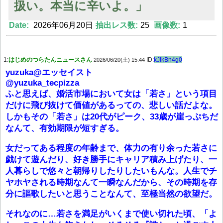
扱い。本当に辛いよ。」
Date:
2026年06月20日
抽出レス数:
25
画像数:
1
Powered by livedoor 相互RSS
1:
はじめのつらたんニュースさん
ID:
kJlkBn4g0
2026/06/20(土) 15:44
yuzuka@エッセイスト
@yuzuka_tecpizza
ふと思えば、婚活市場において女は「若さ」という項目
だけに飛び抜けて価値があるっての、悲しい話だよな。
しかもその「若さ」は20代がピーク、33歳が崖っぷちだ
なんて、有効期限が短すぎる。
女だってある程度の年齢まで、体力の有り余った若さに
戯けて遊んだり、好き勝手にキャリア積み上げたり、一
人暮らしで悠々と朝帰りしたりしたいもんな。人生でチ
ヤホヤされる時期なんて一瞬なんだから、その時期を存
分に謳歌したいと思うことなんて、至極当然の欲望だ。
それなのに…若さを満足がいくまで使い切れた頃、「よ