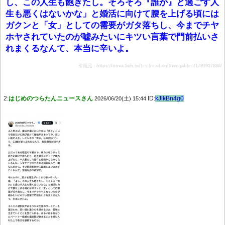
し、この人生も飽きたし。そろそろ『誰か』と過ごす人
生も悪くはないかな」と婚活に向けて腰を上げる頃には
ガクンと「女」としての需要がガタ落ちし、今までチヤ
ホヤされていたのが嘘みたいにキツい言葉で門前払いさ
れまくるなんて、本当に辛いよ。
引用元：https://nova.5ch.io/test/read.cgi/livegalileo/1781937888/
2:
はじめのつらたんニュースさん
ID:
kJlkBn4g0
2026/06/20(土) 15:44