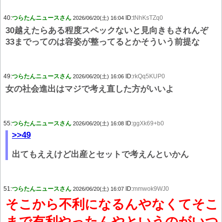
40:
つらたんニュースさん
ID:
tNhKsTZq0
2026/06/20(土) 16:04
30越えたらある程度スペックないと見向きもされんぞ
33までってのは容姿が整ってるとかそういう前提な
49:
つらたんニュースさん
ID:
rkQq5KUP0
2026/06/20(土) 16:06
女の社会進出はマジで考え直した方がいいよ
55:
つらたんニュースさん
ID:
ggXk69+b0
2026/06/20(土) 16:08
>>49
出てもええけど出産とセットで考えんといかん
51:
つらたんニュースさん
ID:
mmwok9WJ0
2026/06/20(土) 16:07
そこから不利になるんやなくてそこ
まで有利やったんやというのがいつ