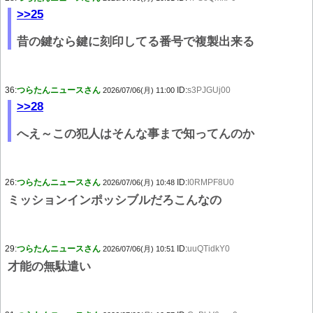
>>25
昔の鍵なら鍵に刻印してる番号で複製出来る
36:
つらたんニュースさん
ID:
s3PJGUj00
2026/07/06(月) 11:00
>>28
へえ～この犯人はそんな事まで知ってんのか
26:
つらたんニュースさん
ID:
I0RMPF8U0
2026/07/06(月) 10:48
ミッションインポッシブルだろこんなの
29:
つらたんニュースさん
ID:
uuQTidkY0
2026/07/06(月) 10:51
才能の無駄遣い