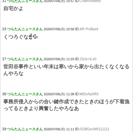
31:
つらたんニュースさん
ID:
CnBhV6wm0
2026/07/06(月) 10:57
自宅かよ
33:
つらたんニュースさん
ID:
4R+FoBard
2026/07/06(月) 10:58
くつろぐな☝💦
37:
つらたんニュースさん
ID:
JScb+ILv0
2026/07/06(月) 11:03
世田谷事件といい年末は寒いから家から出たくなくなる
んやろな
38:
つらたんニュースさん
ID:
Mt3nAy0R0
2026/07/06(月) 11:08
事務所侵入からの合い鍵作成できたときのほうが下着漁
ってるときより興奮したやろなあ
39:
つらたんニュースさん
ID:
/32BGxcW0111111
2026/07/06(月) 11:11