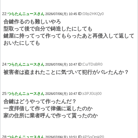
22:
つらたんニュースさん
ID:
G9p2HKQy0
2026/07/06(月) 10:45
合鍵作るのも難しいやろ
型取って後で自分で鋳造したにしても
鍵屋に持ってって作ってもらったあと再侵入して返して
おいたにしても
24:
つらたんニュースさん
ID:
Cu/TDsBR0
2026/07/06(月) 10:47
被害者は盗まれたことに気づいて犯行がバレたんか？
25:
つらたんニュースさん
ID:
s3PJGUj00
2026/07/06(月) 10:47
合鍵はどうやって作ったんだ？
一度拝借して作って律儀に返したのか
家の住所に業者呼んで作って貰ったのか
28:
つらたんニュースさん
ID:
4PSoQmkP0
2026/07/06(月) 10:51