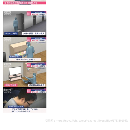
引用元：https://nova.5ch.io/test/read.cgi/livegalileo/1783301057/