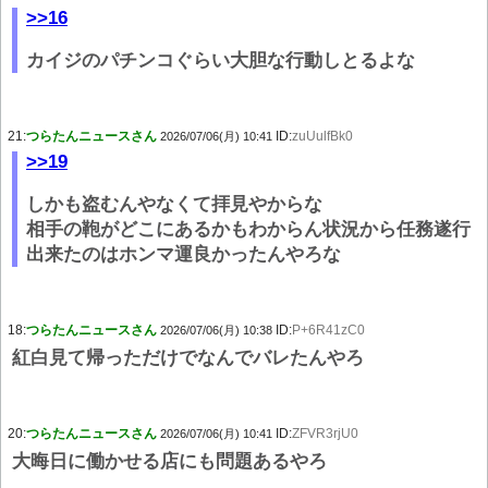
>>16
カイジのパチンコぐらい大胆な行動しとるよな
21:
つらたんニュースさん
ID:
zuUulfBk0
2026/07/06(月) 10:41
>>19
しかも盗むんやなくて拝見やからな
相手の鞄がどこにあるかもわからん状況から任務遂行
出来たのはホンマ運良かったんやろな
18:
つらたんニュースさん
ID:
P+6R41zC0
2026/07/06(月) 10:38
紅白見て帰っただけでなんでバレたんやろ
20:
つらたんニュースさん
ID:
ZFVR3rjU0
2026/07/06(月) 10:41
大晦日に働かせる店にも問題あるやろ