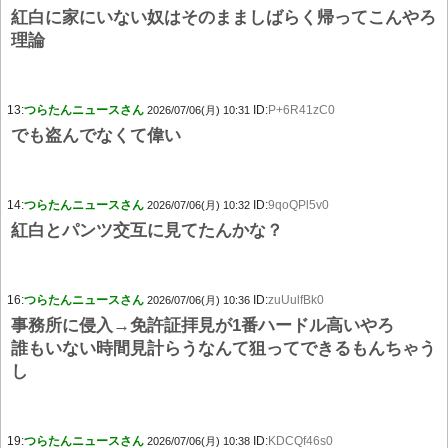
紅白に家にいない奴はそのまましばらく帰ってこんやろ
理論
13:
つらたんニュースさん
ID:
P+6R41zC0
2026/07/06(月) 10:31
でも盗んでなくて偉い
14:
つらたんニュースさん
ID:
9qoQPl5v0
2026/07/06(月) 10:32
紅白とパンツ交互に見てたんかな？
16:
つらたんニュースさん
ID:
zuUulfBk0
2026/07/06(月) 10:36
事務所に侵入→免許証拝見が1番ハードル高いやろ
誰もいない時間見計らうなんて狙ってできるもんちゃう
し
19:
つらたんニュースさん
ID:
KDCQf46s0
2026/07/06(月) 10:38