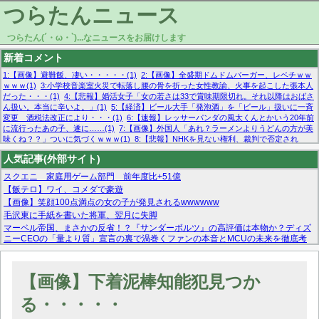
つらたんニュース
つらたん(´・ω・`)...なニュースをお届けします
新着コメント
1:【画像】避難飯、凄い・・・・・(1)
2:【画像】全盛期ドムドムバーガー、レベチｗｗ
ｗｗｗ(1)
3:小学校音楽室火災で転落し腰の骨を折った女性教諭、火事を起こした張本人
だった・・・(1)
4:【悲報】婚活女子「女の若さは33で賞味期限切れ。それ以降はおばさ
ん扱い。本当に辛いよ。」(1)
5:【経済】ビール大手「発泡酒」を「ビール」扱いに一斉
変更 酒税法改正により・・・(1)
6:【速報】レッサーパンダの風太くんとかいう20年前
に流行ったあの子、遂に……(1)
7:【画像】外国人「あれ？ラーメンよりうどんの方が美
味くね？？」ついに気づくｗｗｗ(1)
8:【悲報】NHKを見ない権利、裁判で否定され
る・・・(1)
9:欧州委員長「原発縮小は間違いでした」(1)
10:【悲報】日本企業の人手不
人気記事(外部サイト)
足、限界突破 52%「正社員も足りてません…」(1)
スクエニ 家庭用ゲーム部門 前年度比+51億
【飯テロ】ワイ、コメダで豪遊
【画像】笑顔100点満点の女の子が発見されるwwwwww
毛沢東に手紙を書いた将軍、翌月に失脚
マーベル帝国、まさかの反省！？『サンダーボルツ』の高評価は本物か？ディズ
ニーCEOの「量より質」宣言の裏で渦巻くファンの本音とMCUの未来を徹底考
察！
【モー娘。石田亜佑美】ファーストテイク出演も新規獲得ならず？北川莉央が1
位に
【画像】下着泥棒知能犯見つか
【画像あり】FacebookとかTwitterで拾ったエロ画像貼ってくよ
る・・・・・