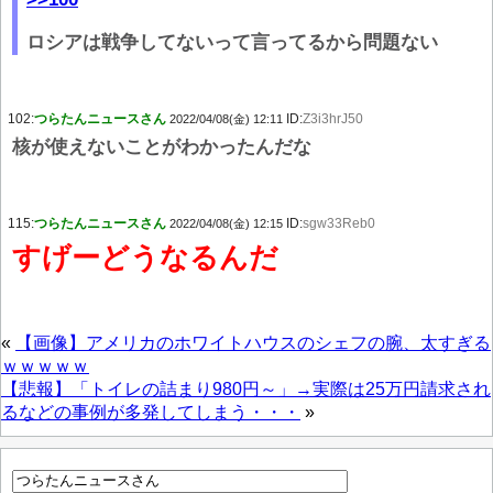
ロシアは戦争してないって言ってるから問題ない
102:
つらたんニュースさん
ID:
Z3i3hrJ50
2022/04/08(金) 12:11
核が使えないことがわかったんだな
115:
つらたんニュースさん
ID:
sgw33Reb0
2022/04/08(金) 12:15
すげーどうなるんだ
«
【画像】アメリカのホワイトハウスのシェフの腕、太すぎる
ｗｗｗｗｗ
【悲報】「トイレの詰まり980円～」→実際は25万円請求され
るなどの事例が多発してしまう・・・
»