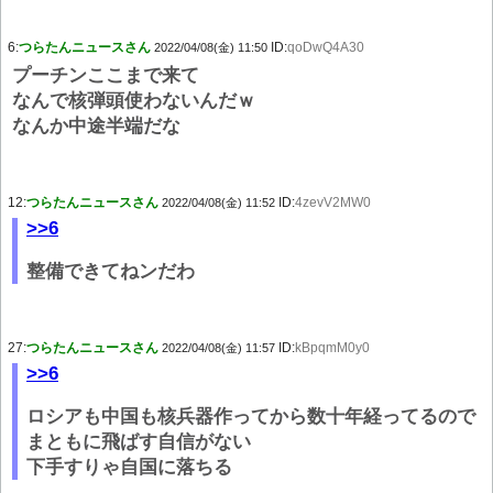
6:
つらたんニュースさん
ID:
qoDwQ4A30
2022/04/08(金) 11:50
プーチンここまで来て
なんで核弾頭使わないんだｗ
なんか中途半端だな
12:
つらたんニュースさん
ID:
4zevV2MW0
2022/04/08(金) 11:52
>>6
整備できてねンだわ
27:
つらたんニュースさん
ID:
kBpqmM0y0
2022/04/08(金) 11:57
>>6
ロシアも中国も核兵器作ってから数十年経ってるので
まともに飛ばす自信がない
下手すりゃ自国に落ちる