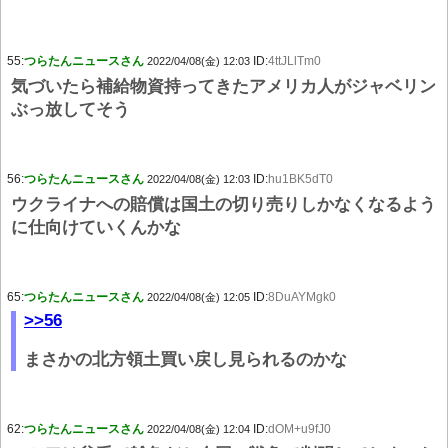
55:
つらたんニュースさん
ID:
4ttJLlTm0
2022/04/08(金) 12:03
気づいたら補給物資持ってきたアメリカ人がジャベリン
ぶっ放してそう
56:
つらたんニュースさん
ID:
hu1BK5dT0
2022/04/08(金) 12:03
ウクライナへの賠償は国土の切り売りしかなくなるよう
に仕向けていくんかな
65:
つらたんニュースさん
ID:
8DuAYMgk0
2022/04/08(金) 12:05
>>56
まさかの北方領土買い戻し見られるのかな
62:
つらたんニュースさん
ID:
dOM+u9fJ0
2022/04/08(金) 12:04