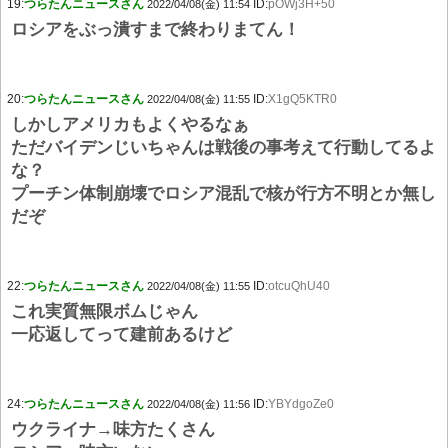
19:
つらたんニュースさん
ID:
pOWj3H+50
2022/04/08(金) 11:54
ロシアをぶっ潰すまで終わりまてん！
20:
つらたんニュースさん
ID:
X1gQ5KTR0
2022/04/08(金) 11:55
しかしアメリカもよくやるなぁ
ただバイデンじいちゃんは戦後の事考えて行動してるよ
な？
プーチン体制崩壊でロシア混乱で核が行方不明とか無し
だぞ
22:
つらたんニュースさん
ID:
otcuQhU40
2022/04/08(金) 11:55
これ実質無限ボムじゃん
一応返してって建前あるけど
24:
つらたんニュースさん
ID:
YBYdgoZe0
2022/04/08(金) 11:56
ウクライナ→味方たくさん