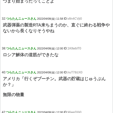
つまり始まったってことよ
32:
つらたんニュースさん
ID:
v8n4CVji0
2022/04/08(金) 11:58
武器弾薬の製造RTA来ちまうのか、直ぐに終わる戦争や
ないから長くなりそうやね
38:
つらたんニュースさん
ID:
1KltwbIT0
2022/04/08(金) 12:00
ロシア解体の道筋ができたな
40:
つらたんニュースさん
ID:
nuT78/zX0
2022/04/08(金) 12:00
アメリカ「行くぞプーチン。武器の貯蔵はじゅうぶん
か？」
無限の物量
42:
つらたんニュースさん
ID:
Ij6weD0i0
2022/04/08(金) 12:00