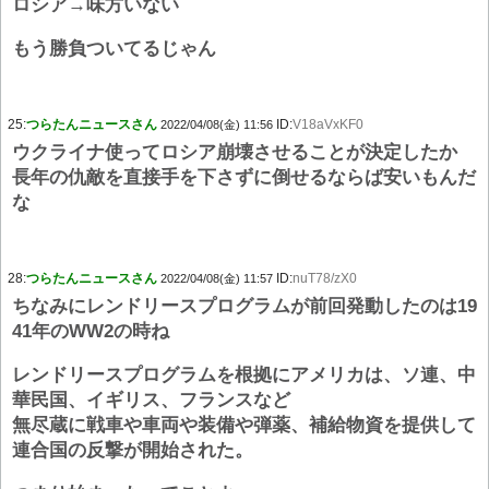
ロシア→味方いない
もう勝負ついてるじゃん
25:
つらたんニュースさん
ID:
V18aVxKF0
2022/04/08(金) 11:56
ウクライナ使ってロシア崩壊させることが決定したか
長年の仇敵を直接手を下さずに倒せるならば安いもんだ
な
28:
つらたんニュースさん
ID:
nuT78/zX0
2022/04/08(金) 11:57
ちなみにレンドリースプログラムが前回発動したのは19
41年のWW2の時ね
レンドリースプログラムを根拠にアメリカは、ソ連、中
華民国、イギリス、フランスなど
無尽蔵に戦車や車両や装備や弾薬、補給物資を提供して
連合国の反撃が開始された。