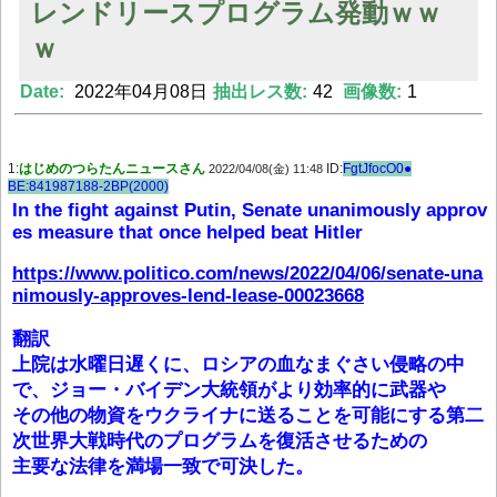
レンドリースプログラム発動ｗｗ
ｗ
Powered by livedoor 相互RSS
Date:
2022年04月08日
抽出レス数:
42
画像数:
1
1:
はじめのつらたんニュースさん
ID:
FgtJfocO0●
2022/04/08(金) 11:48
BE:841987188-2BP(2000)
In the fight against Putin, Senate unanimously approv
es measure that once helped beat Hitler
https://www.politico.com/news/2022/04/06/senate-una
nimously-approves-lend-lease-00023668
翻訳
上院は水曜日遅くに、ロシアの血なまぐさい侵略の中
で、ジョー・バイデン大統領がより効率的に武器や
その他の物資をウクライナに送ることを可能にする第二
次世界大戦時代のプログラムを復活させるための
主要な法律を満場一致で可決した。