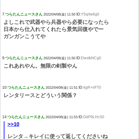
7:
つらたんニュースさん
ID:
Y5qrtw6g0
2022/04/08(金) 11:50
よしこれで武器やら兵器やら必要になったら
日本から仕入れてくれたら景気回復やでー
ガンガンこうてや
9:
つらたんニュースさん
ID:
DwstkNCg0
2022/04/08(金) 11:50
これあれやん。無限の剣製やん
10:
つらたんニュースさん
ID:
4gR+riFT0
2022/04/08(金) 11:51
レンタリースとどういう関係？
14:
つらたんニュースさん
ID:
GdP9LHcS0
2022/04/08(金) 11:53
>>10
レンタ→キレイに使って返してくださいね