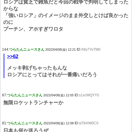
ロシアは貧乏で雑魚だと今回の戦争で判明してしまった
からな
「強いロシア」のイメージのまま外交しとけば良かった
のに
プーチン、アホすぎワロタ
144:
つらたんニュースさん
ID:
A9y7YoTM0
2022/04/08(金) 12:21
>>62
メッキ剥げちゃったもんな
ロシアにとってはそれが一番痛いだろう
67:
つらたんニュースさん
ID:
s1xcWQYY0
2022/04/08(金) 12:05
無限ロケットランチャーか
81:
つらたんニュースさん
ID:
vjTbHW0C0
2022/04/08(金) 12:08
日本も何か送ろうぜ