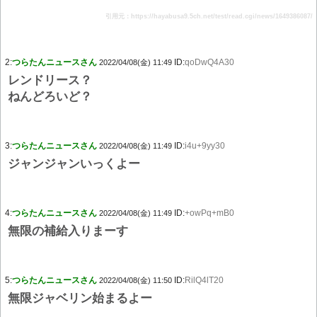
引用元：https://hayabusa9.5ch.net/test/read.cgi/news/1649386087/
2:
つらたんニュースさん
ID:
qoDwQ4A30
2022/04/08(金) 11:49
レンドリース？
ねんどろいど？
3:
つらたんニュースさん
ID:
i4u+9yy30
2022/04/08(金) 11:49
ジャンジャンいっくよー
4:
つらたんニュースさん
ID:
+owPq+mB0
2022/04/08(金) 11:49
無限の補給入りまーす
5:
つらたんニュースさん
ID:
RilQ4lT20
2022/04/08(金) 11:50
無限ジャベリン始まるよー