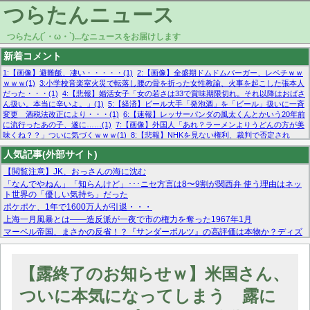
つらたんニュース
つらたん(´・ω・`)...なニュースをお届けします
新着コメント
1:【画像】避難飯、凄い・・・・・(1)
2:【画像】全盛期ドムドムバーガー、レベチｗｗ
ｗｗｗ(1)
3:小学校音楽室火災で転落し腰の骨を折った女性教諭、火事を起こした張本人
だった・・・(1)
4:【悲報】婚活女子「女の若さは33で賞味期限切れ。それ以降はおばさ
ん扱い。本当に辛いよ。」(1)
5:【経済】ビール大手「発泡酒」を「ビール」扱いに一斉
変更 酒税法改正により・・・(1)
6:【速報】レッサーパンダの風太くんとかいう20年前
に流行ったあの子、遂に……(1)
7:【画像】外国人「あれ？ラーメンよりうどんの方が美
味くね？？」ついに気づくｗｗｗ(1)
8:【悲報】NHKを見ない権利、裁判で否定され
る・・・(1)
9:欧州委員長「原発縮小は間違いでした」(1)
10:【悲報】日本企業の人手不
人気記事(外部サイト)
足、限界突破 52%「正社員も足りてません…」(1)
【閲覧注意】JK、おっさんの海に沈む
「なんでやねん」「知らんけど」･･･ニセ方言は8〜9割が関西弁 使う理由はネッ
ト世界の「優しい気持ち」だった
ポケポケ、1年で1600万人が引退・・・
上海一月風暴とは——造反派が一夜で市の権力を奪った1967年1月
マーベル帝国、まさかの反省！？『サンダーボルツ』の高評価は本物か？ディズ
ニーCEOの「量より質」宣言の裏で渦巻くファンの本音とMCUの未来を徹底考
察！
【モー娘。石田亜佑美】ファーストテイク出演も新規獲得ならず？北川莉央が1
【露終了のお知らせｗ】米国さん、
位に
【画像あり】FacebookとかTwitterで拾ったエロ画像貼ってくよ
ついに本気になってしまう 露に