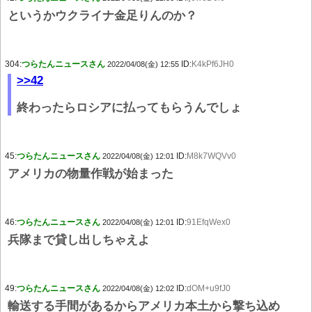
というかウクライナ金足りんのか？
304:
つらたんニュースさん
ID:
K4kPf6JH0
2022/04/08(金) 12:55
>>42
終わったらロシアに払ってもらうんでしょ
45:
つらたんニュースさん
ID:
M8k7WQVv0
2022/04/08(金) 12:01
アメリカの物量作戦が始まった
46:
つらたんニュースさん
ID:
91EfqWex0
2022/04/08(金) 12:01
兵隊まで貸し出しちゃえよ
49:
つらたんニュースさん
ID:
dOM+u9fJ0
2022/04/08(金) 12:02
輸送する手間があるからアメリカ本土から撃ち込め