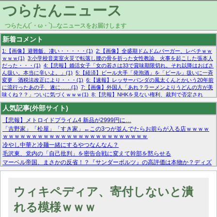
つらたんニュース
つらたん(´・ω・`)...なニュースをお届けします
新着コメント
1:【画像】避難飯、凄い・・・・・(1)
2:【画像】全盛期ドムドムバーガー、レベチｗｗ
ｗｗｗ(1)
3:小学校音楽室火災で転落し腰の骨を折った女性教諭、火事を起こした張本人
だった・・・(1)
4:【悲報】婚活女子「女の若さは33で賞味期限切れ。それ以降はおばさ
ん扱い。本当に辛いよ。」(1)
5:【経済】ビール大手「発泡酒」を「ビール」扱いに一斉
変更 酒税法改正により・・・(1)
6:【速報】レッサーパンダの風太くんとかいう20年前
に流行ったあの子、遂に……(1)
7:【画像】外国人「あれ？ラーメンよりうどんの方が美
味くね？？」ついに気づくｗｗｗ(1)
8:【悲報】NHKを見ない権利、裁判で否定され
る・・・(1)
9:欧州委員長「原発縮小は間違いでした」(1)
10:【悲報】日本企業の人手不
人気記事(外部サイト)
足、限界突破 52%「正社員も足りてません…」(1)
【悲報】メトロイドプライム4 新品が2999円に…
「吉野家」「松屋」「すき家」←この3つが並んでたらお前らが入る店ｗｗｗｗ
ｗｗｗｗｗｗｗｗｗｗｗｗｗｗｗｗｗｗｗｗｗｗｗｗｗ
冷やし中華と冷麺一緒にするやつなんなん？
毛沢東、党内の「自己批判」を密告合戦に変えて幹部を黙らせる
マーベル帝国、まさかの反省！？『サンダーボルツ』の高評価は本物か？ディズ
ニーCEOの「量より質」宣言の裏で渦巻くファンの本音とMCUの未来を徹底考
察！
【モー娘。石田亜佑美】ファーストテイク出演も新規獲得ならず？北川莉央が1
ウィキペディア、寄付しないと潰
位に
【画像あり】FacebookとかTwitterで拾ったエロ画像貼ってくよ
れる模様ｗｗｗ