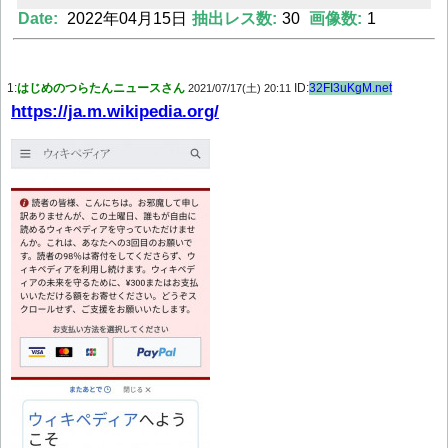
Date:
2022年04月15日
抽出レス数:
30
画像数:
1
Powered by livedoor 相互RSS
1:
はじめのつらたんニュースさん
ID:
32FI3uKgM.net
2021/07/17(土) 20:11
https://ja.m.wikipedia.org/