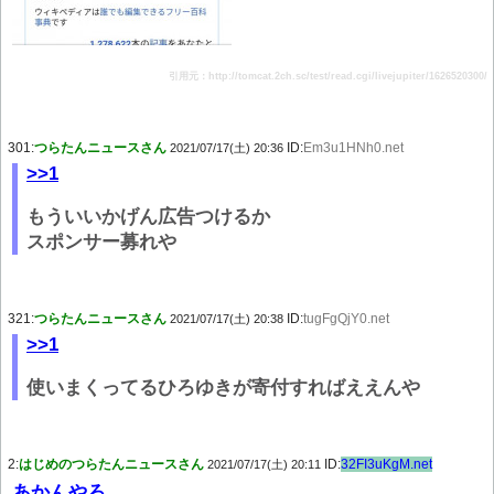
引用元：http://tomcat.2ch.sc/test/read.cgi/livejupiter/1626520300/
301:
つらたんニュースさん
ID:
Em3u1HNh0.net
2021/07/17(土) 20:36
>>1
もういいかげん広告つけるか
スポンサー募れや
321:
つらたんニュースさん
ID:
tugFgQjY0.net
2021/07/17(土) 20:38
>>1
使いまくってるひろゆきが寄付すればええんや
2:
はじめのつらたんニュースさん
ID:
32FI3uKgM.net
2021/07/17(土) 20:11
あかんやろ