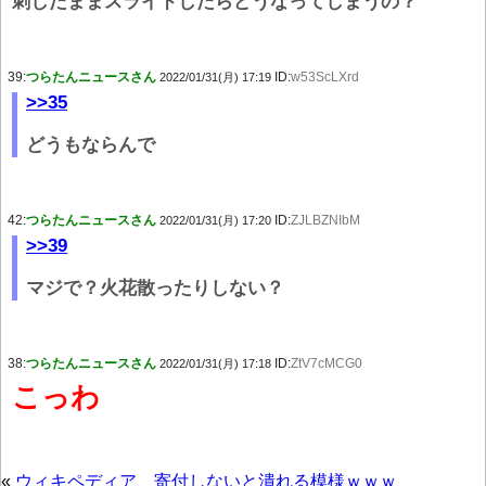
刺したままスライドしたらどうなってしまうの？
39:
つらたんニュースさん
ID:
w53ScLXrd
2022/01/31(月) 17:19
>>35
どうもならんで
42:
つらたんニュースさん
ID:
ZJLBZNIbM
2022/01/31(月) 17:20
>>39
マジで？火花散ったりしない？
38:
つらたんニュースさん
ID:
ZtV7cMCG0
2022/01/31(月) 17:18
こっわ
«
ウィキペディア、寄付しないと潰れる模様ｗｗｗ