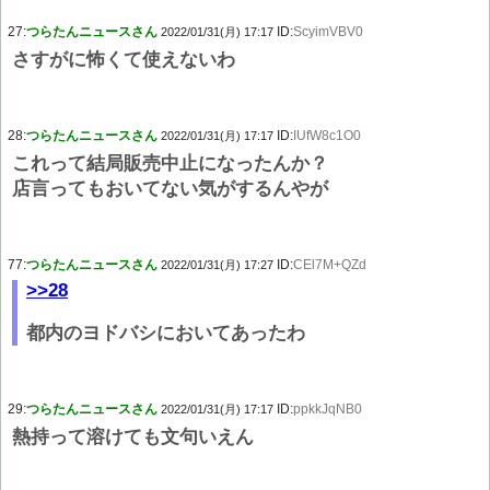
27:
つらたんニュースさん
ID:
ScyimVBV0
2022/01/31(月) 17:17
さすがに怖くて使えないわ
28:
つらたんニュースさん
ID:
IUfW8c1O0
2022/01/31(月) 17:17
これって結局販売中止になったんか？
店言ってもおいてない気がするんやが
77:
つらたんニュースさん
ID:
CEl7M+QZd
2022/01/31(月) 17:27
>>28
都内のヨドバシにおいてあったわ
29:
つらたんニュースさん
ID:
ppkkJqNB0
2022/01/31(月) 17:17
熱持って溶けても文句いえん