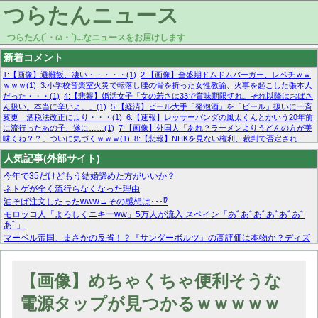
つらたんニュース
つらたん(´・ω・`)...なニュースをお届けします
新着コメント
1:【画像】避難飯、凄い・・・・・(1)
2:【画像】全盛期ドムドムバーガー、レベチｗｗ
ｗｗｗ(1)
3:小学校音楽室火災で転落し腰の骨を折った女性教諭、火事を起こした張本人
だった・・・(1)
4:【悲報】婚活女子「女の若さは33で賞味期限切れ。それ以降はおばさ
ん扱い。本当に辛いよ。」(1)
5:【経済】ビール大手「発泡酒」を「ビール」扱いに一斉
変更 酒税法改正により・・・(1)
6:【速報】レッサーパンダの風太くんとかいう20年前
に流行ったあの子、遂に……(1)
7:【画像】外国人「あれ？ラーメンよりうどんの方が美
味くね？？」ついに気づくｗｗｗ(1)
8:【悲報】NHKを見ない権利、裁判で否定され
る・・・(1)
9:欧州委員長「原発縮小は間違いでした」(1)
10:【悲報】日本企業の人手不
人気記事(外部サイト)
足、限界突破 52%「正社員も足りてません…」(1)
今年で35だけどもう結婚諦めた方がいいか？
ネトゲが全く流行らなくなった理由
油そば注文したったwww→その感想は･･･⁉
モロッコ人「よろしくニキーww」5万人が流入 スペイン「あﾞあﾞあﾞあﾞあﾞあﾞ
あﾞ」
マーベル帝国、まさかの反省！？『サンダーボルツ』の高評価は本物か？ディズ
ニーCEOの「量より質」宣言の裏で渦巻くファンの本音とMCUの未来を徹底考
察！
【モー娘。石田亜佑美】ファーストテイク出演も新規獲得ならず？北川莉央が1
【画像】めちゃくちゃ便利そうな
位に
【画像あり】FacebookとかTwitterで拾ったエロ画像貼ってくよ
電源タップが見つかるｗｗｗｗｗ