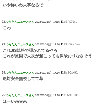
いや怖いわ火事なるで
22:
つらたんニュースさん
ID:
gBfYZNxUr
2022/01/31(月) 17:16
こわ
23:
つらたんニュースさん
ID:
INhO2NDka
2022/01/31(月) 17:16
これJIS規格で弾かれてるやろ
これが原因で火災が起こっても保険おりなさそう
24:
つらたんニュースさん
ID:
BsSQzxfKd
2022/01/31(月) 17:16
絶対安全無視してて草
25:
つらたんニュースさん
ID:
2Ux3qS1t0
2022/01/31(月) 17:16
ほーいwwww