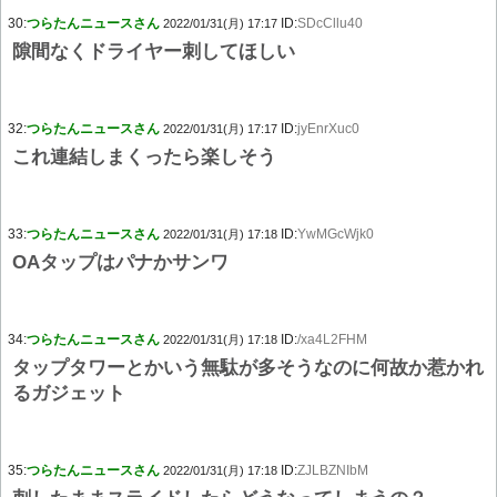
30:
つらたんニュースさん
ID:
SDcCllu40
2022/01/31(月) 17:17
隙間なくドライヤー刺してほしい
32:
つらたんニュースさん
ID:
jyEnrXuc0
2022/01/31(月) 17:17
これ連結しまくったら楽しそう
33:
つらたんニュースさん
ID:
YwMGcWjk0
2022/01/31(月) 17:18
OAタップはパナかサンワ
34:
つらたんニュースさん
ID:
/xa4L2FHM
2022/01/31(月) 17:18
タップタワーとかいう無駄が多そうなのに何故か惹かれ
るガジェット
35:
つらたんニュースさん
ID:
ZJLBZNIbM
2022/01/31(月) 17:18