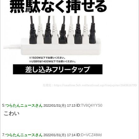
引用元：https://swallow.5ch.net/test/read.cgi/livejupiter/1643616795/
5:
つらたんニュースさん
ID:
TV8Q4YYS0
2022/01/31(月) 17:13
こわい
7:
つらたんニュースさん
ID:
D+VCZ4tMd
2022/01/31(月) 17:14