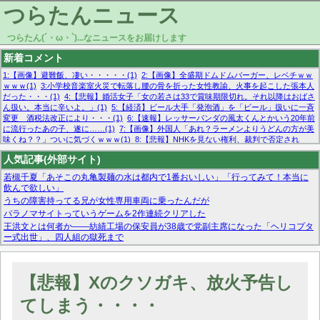
つらたんニュース
つらたん(´・ω・`)...なニュースをお届けします
新着コメント
1:【画像】避難飯、凄い・・・・・(1)
2:【画像】全盛期ドムドムバーガー、レベチｗｗ
ｗｗｗ(1)
3:小学校音楽室火災で転落し腰の骨を折った女性教諭、火事を起こした張本人
だった・・・(1)
4:【悲報】婚活女子「女の若さは33で賞味期限切れ。それ以降はおばさ
ん扱い。本当に辛いよ。」(1)
5:【経済】ビール大手「発泡酒」を「ビール」扱いに一斉
変更 酒税法改正により・・・(1)
6:【速報】レッサーパンダの風太くんとかいう20年前
に流行ったあの子、遂に……(1)
7:【画像】外国人「あれ？ラーメンよりうどんの方が美
味くね？？」ついに気づくｗｗｗ(1)
8:【悲報】NHKを見ない権利、裁判で否定され
る・・・(1)
9:欧州委員長「原発縮小は間違いでした」(1)
10:【悲報】日本企業の人手不
人気記事(外部サイト)
足、限界突破 52%「正社員も足りてません…」(1)
若槻千夏「あそこの丸亀製麺の水は都内で1番おいしい」「行ってみて！本当に
飲んで欲しい」
うちの障害持ってる兄が女性専用車両に乗ったんだが
パラノマサイトっていうゲームを2作連続クリアした
王洪文とは何者か——紡績工場の保安員が38歳で党副主席になった「ヘリコプタ
ー式出世」、四人組の獄死まで
マーベル帝国、まさかの反省！？『サンダーボルツ』の高評価は本物か？ディズ
ニーCEOの「量より質」宣言の裏で渦巻くファンの本音とMCUの未来を徹底考
察！
【悲報】Xのクソガキ、放火予告し
【モー娘。石田亜佑美】ファーストテイク出演も新規獲得ならず？北川莉央が1
位に
てしまう・・・・
【画像あり】FacebookとかTwitterで拾ったエロ画像貼ってくよ