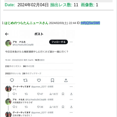
Date:
2024年02月04日
抽出レス数:
11
画像数:
1
Powered by livedoor 相互RSS
1:
はじめのつらたんニュースさん
ID:
mRjQSwSW0
2024/02/03(土) 22:44