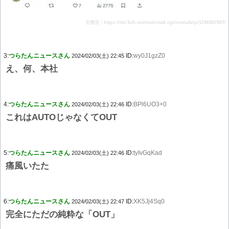
引用元：https://mi.5ch.net/test/read.cgi/news4vip/1706967897/
3:
つらたんニュースさん
ID:
wy0J1gzZ0
2024/02/03(土) 22:45
え、何、本社
4:
つらたんニュースさん
ID:
BPl6UO3+0
2024/02/03(土) 22:46
これはAUTOじゃなくてOUT
5:
つらたんニュースさん
ID:
tyIvGqKad
2024/02/03(土) 22:46
痛風いたた
6:
つらたんニュースさん
ID:
XK5Jj4Sq0
2024/02/03(土) 22:47
完全にただの純粋な「OUT」