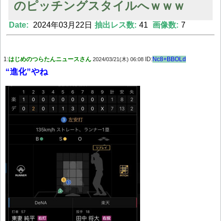
のピッチングスタイルへｗｗｗ
Date:
2024年03月22日
抽出レス数:
41
画像数:
7
Powered by livedoor 相互RSS
1:
はじめのつらたんニュースさん
ID:
Nc8+BBOLd
2024/03/21(木) 06:08
“進化”やね