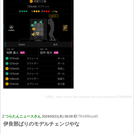
引用元：https://nova.5ch.net/test/read.cgi/livegalileo/1710968886/
2:
つらたんニュースさん
ID:
TKeM9uud0
2024/03/21(木) 06:09
伊良部ばりのモデルチェンジやな