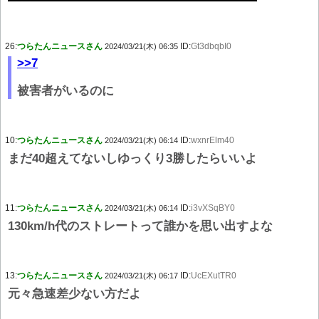
26:
つらたんニュースさん
ID:
Gt3dbqbI0
2024/03/21(木) 06:35
>>7
被害者がいるのに
10:
つらたんニュースさん
ID:
wxnrElm40
2024/03/21(木) 06:14
まだ40超えてないしゆっくり3勝したらいいよ
11:
つらたんニュースさん
ID:
i3vXSqBY0
2024/03/21(木) 06:14
130km/h代のストレートって誰かを思い出すよな
13:
つらたんニュースさん
ID:
UcEXutTR0
2024/03/21(木) 06:17
元々急速差少ない方だよ