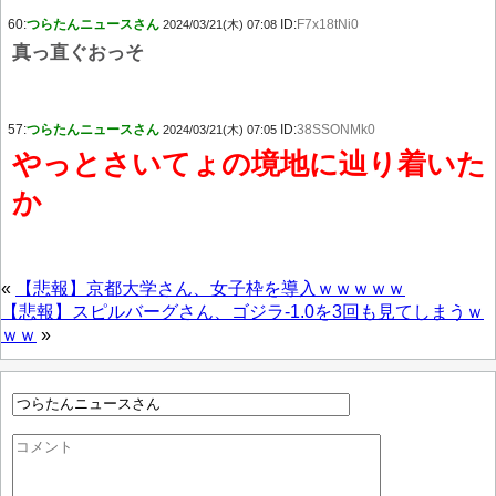
60:
つらたんニュースさん
ID:
F7x18tNi0
2024/03/21(木) 07:08
真っ直ぐおっそ
57:
つらたんニュースさん
ID:
38SSONMk0
2024/03/21(木) 07:05
やっとさいてょの境地に辿り着いた
か
«
【悲報】京都大学さん、女子枠を導入ｗｗｗｗｗ
【悲報】スピルバーグさん、ゴジラ-1.0を3回も見てしまうｗ
ｗｗ
»