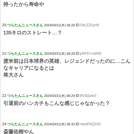
持ったから寿命や
20:
つらたんニュースさん
ID:
OtUZZ5yH0
2024/03/21(木) 06:26
135キロのストレート…？
21:
つらたんニュースさん
ID:
pRFD+ndW0
2024/03/21(木) 06:28
渡米前は日本球界の英雄、レジェンドだったのに…こん
なキャリアになるとは
将大さん
22:
つらたんニュースさん
ID:
tfVdQuIe0
2024/03/21(木) 06:29
引退前のハンカチもこんな感じじゃなかった？
24:
つらたんニュースさん
ID:
mkdPdQ3S0
2024/03/21(木) 06:33
斎藤佑樹やん