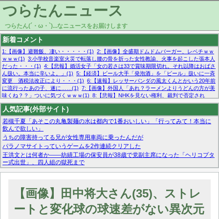
つらたんニュース
つらたん(´・ω・`)...なニュースをお届けします
新着コメント
1:【画像】避難飯、凄い・・・・・(1)
2:【画像】全盛期ドムドムバーガー、レベチｗｗ
ｗｗｗ(1)
3:小学校音楽室火災で転落し腰の骨を折った女性教諭、火事を起こした張本人
だった・・・(1)
4:【悲報】婚活女子「女の若さは33で賞味期限切れ。それ以降はおばさ
ん扱い。本当に辛いよ。」(1)
5:【経済】ビール大手「発泡酒」を「ビール」扱いに一斉
変更 酒税法改正により・・・(1)
6:【速報】レッサーパンダの風太くんとかいう20年前
に流行ったあの子、遂に……(1)
7:【画像】外国人「あれ？ラーメンよりうどんの方が美
味くね？？」ついに気づくｗｗｗ(1)
8:【悲報】NHKを見ない権利、裁判で否定され
る・・・(1)
9:欧州委員長「原発縮小は間違いでした」(1)
10:【悲報】日本企業の人手不
人気記事(外部サイト)
足、限界突破 52%「正社員も足りてません…」(1)
若槻千夏「あそこの丸亀製麺の水は都内で1番おいしい」「行ってみて！本当に
飲んで欲しい」
うちの障害持ってる兄が女性専用車両に乗ったんだが
パラノマサイトっていうゲームを2作連続クリアした
王洪文とは何者か——紡績工場の保安員が38歳で党副主席になった「ヘリコプタ
ー式出世」、四人組の獄死まで
マーベル帝国、まさかの反省！？『サンダーボルツ』の高評価は本物か？ディズ
ニーCEOの「量より質」宣言の裏で渦巻くファンの本音とMCUの未来を徹底考
察！
【画像】田中将大さん(35)、ストレ
【モー娘。石田亜佑美】ファーストテイク出演も新規獲得ならず？北川莉央が1
位に
ートと変化球の球速差がない異次元
【画像あり】FacebookとかTwitterで拾ったエロ画像貼ってくよ