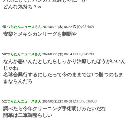
バカにしてたハンカチ並みじゃねーか
どんな気持ち？w
48:
つらたんニュースさん
ID:
jQy03Hu2r
2024/03/21(木) 06:52
安樂とメキシカンリーグを制覇や
50:
つらたんニュースさん
ID:
HQ8l49zt0
2024/03/21(木) 06:54
なんか悪いんだとしたらしっかり治療したほうがいいん
じゃね
名球会興行するにしたって今のままでは1つ勝つのもま
まならんだろ
52:
つらたんニュースさん
ID:
R3nJC8dG0
2024/03/21(木) 06:58
調べたら今年クリーニング手術明けみたいだな
開幕は二軍調整らしい