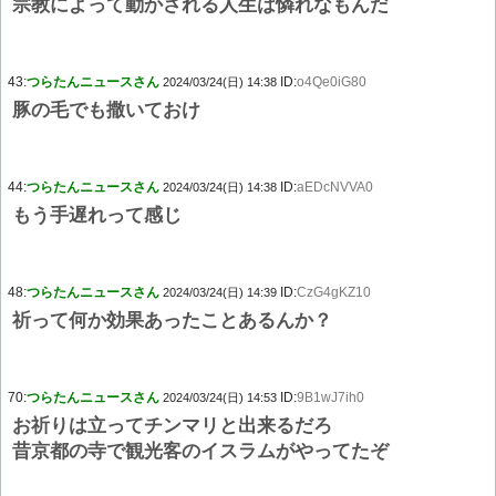
宗教によって動かされる人生は憐れなもんだ
43:
つらたんニュースさん
ID:
o4Qe0iG80
2024/03/24(日) 14:38
豚の毛でも撒いておけ
44:
つらたんニュースさん
ID:
aEDcNVVA0
2024/03/24(日) 14:38
もう手遅れって感じ
48:
つらたんニュースさん
ID:
CzG4gKZ10
2024/03/24(日) 14:39
祈って何か効果あったことあるんか？
70:
つらたんニュースさん
ID:
9B1wJ7ih0
2024/03/24(日) 14:53
お祈りは立ってチンマリと出来るだろ
昔京都の寺で観光客のイスラムがやってたぞ