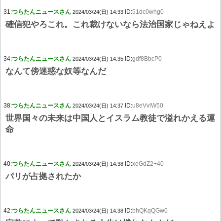
31:
つらたんニュースさん
ID:
51dc0whg0
2024/03/24(日) 14:33
確信犯やろこれ。これ裁けないなら法治国家じゃねえよ
34:
つらたんニュースさん
ID:
gdf8BbcP0
2024/03/24(日) 14:35
なんて傍迷惑な奴等なんだ
38:
つらたんニュースさん
ID:
u8eVvlW50
2024/03/24(日) 14:37
世界国々の未来は中国人とイスラム教徒で溢れかえる運
命
40:
つらたんニュースさん
ID:
xeGdZ2+40
2024/03/24(日) 14:38
パリが占拠されたか
42:
つらたんニュースさん
ID:
bhQKqQGw0
2024/03/24(日) 14:38