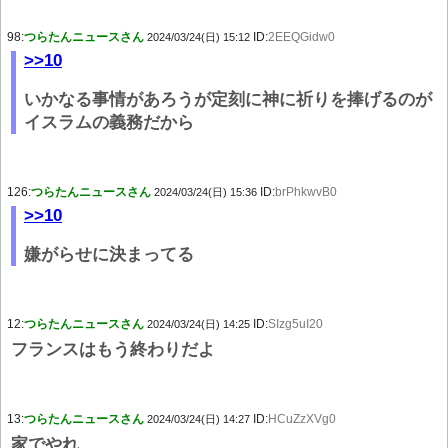
98:
つらたんニュースさん
ID:
2EEQGidw0
2024/03/24(日) 15:12
>>10
いかなる事情があろうが定刻に神に祈りを捧げるのが
イスラムの義務だから
126:
つらたんニュースさん
ID:
brPhkwvB0
2024/03/24(日) 15:36
>>10
嫌がらせに決まってる
12:
つらたんニュースさん
ID:
SIzg5uI20
2024/03/24(日) 14:25
フランスはもう終わりだよ
13:
つらたんニュースさん
ID:
HCuZzXVg0
2024/03/24(日) 14:27
家でやれ