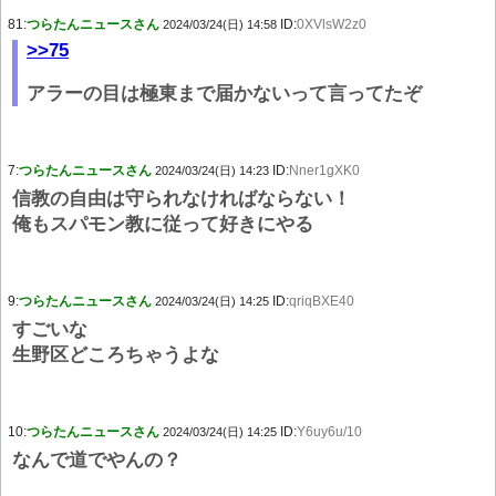
81:
つらたんニュースさん
ID:
0XVlsW2z0
2024/03/24(日) 14:58
>>75
アラーの目は極東まで届かないって言ってたぞ
7:
つらたんニュースさん
ID:
Nner1gXK0
2024/03/24(日) 14:23
信教の自由は守られなければならない！
俺もスパモン教に従って好きにやる
9:
つらたんニュースさん
ID:
qriqBXE40
2024/03/24(日) 14:25
すごいな
生野区どころちゃうよな
10:
つらたんニュースさん
ID:
Y6uy6u/10
2024/03/24(日) 14:25
なんで道でやんの？