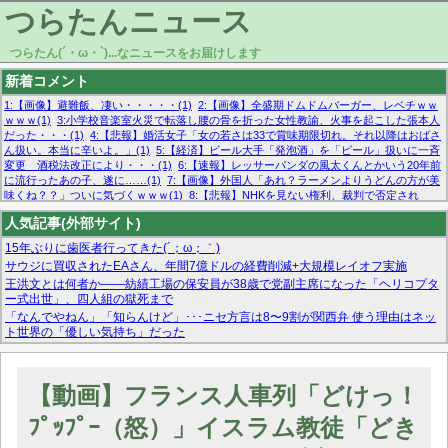
つらたんニュース
つらたん(´・ω・`)...なニュースをお届けします
新着コメント
1:【画像】避難飯、凄い・・・・・(1)
2:【画像】全盛期ドムドムバーガー、レベチｗｗ
ｗｗｗ(1)
3:小学校音楽室火災で転落し腰の骨を折った女性教諭、火事を起こした張本人
だった・・・(1)
4:【悲報】婚活女子「女の若さは33で賞味期限切れ。それ以降はおばさ
ん扱い。本当に辛いよ。」(1)
5:【経済】ビール大手「発泡酒」を「ビール」扱いに一斉
変更 酒税法改正により・・・(1)
6:【速報】レッサーパンダの風太くんとかいう20年前
に流行ったあの子、遂に……(1)
7:【画像】外国人「あれ？ラーメンよりうどんの方が美
味くね？？」ついに気づくｗｗｗ(1)
8:【悲報】NHKを見ない権利、裁判で否定され
る・・・(1)
9:欧州委員長「原発縮小は間違いでした」(1)
10:【悲報】日本企業の人手不
人気記事(外部サイト)
足、限界突破 52%「正社員も足りてません…」(1)
15年ぶりに歯医者行ってきた(´；ω；｀)
サウジに買収されたEAさん、年間7億ドルの経費削減+大規模レイオフ実施
王洪文とは何者か——紡績工場の保安員が38歳で党副主席になった「ヘリコプタ
ー式出世」、四人組の獄死まで
「なんでやねん」「知らんけど」･･･ニセ方言は8〜9割が関西弁 使う理由はネッ
ト世界の「優しい気持ち」だった
マーベル帝国、まさかの反省！？『サンダーボルツ』の高評価は本物か？ディズ
ニーCEOの「量より質」宣言の裏で渦巻くファンの本音とMCUの未来を徹底考
察！
【動画】フランス人車列「どけっ！
【モー娘。石田亜佑美】ファーストテイク出演も新規獲得ならず？北川莉央が1
位に
ﾌﾟｯﾌﾟｰ（怒）」イスラム教徒「どき
【画像あり】FacebookとかTwitterで拾ったエロ画像貼ってくよ