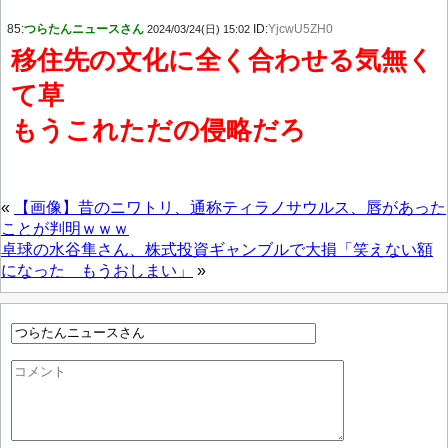
85:
つらたんニュースさん
ID:
YjcwU5ZH0
2024/03/24(日) 15:02
移住先の文化に全く合わせる気無く
て草
もうこれただの侵略だろ
«
【画像】昔のニワトリ、通称ティラノサウルス、唇があった
ことが判明ｗｗｗ
卓球の水谷隼さん、株式投資ギャンブルで大損「笑えない額
になった もうおしまい」
»