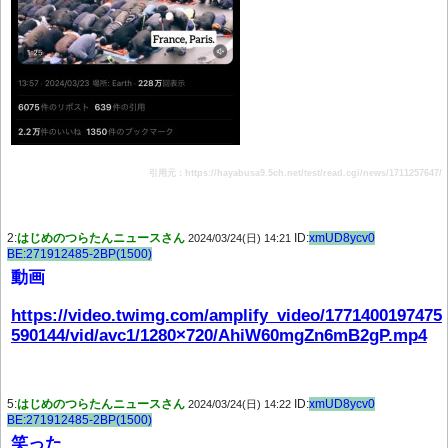
引用元：https://hayabusa9.5ch.net/test/read.cgi/news/1711257647/
2:
はじめのつらたんニュースさん
ID:
xmUD8ycv0
2024/03/24(日) 14:21
BE:271912485-2BP(1500)
動画
https://video.twimg.com/amplify_video/1771400197475
590144/vid/avc1/1280×720/AhiW60mgZn6mB2gP.mp4
5:
はじめのつらたんニュースさん
ID:
xmUD8ycv0
2024/03/24(日) 14:22
BE:271912485-2BP(1500)
笑った