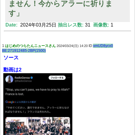
ません！今からアラーに祈りま
す」
Date:
2024年03月25日
抽出レス数:
31
画像数:
1
Powered by livedoor 相互RSS
1:
はじめのつらたんニュースさん
ID:
xmUD8ycv0
2024/03/24(日) 14:20
BE:271912485-2BP(1500)
ソース
動画は2