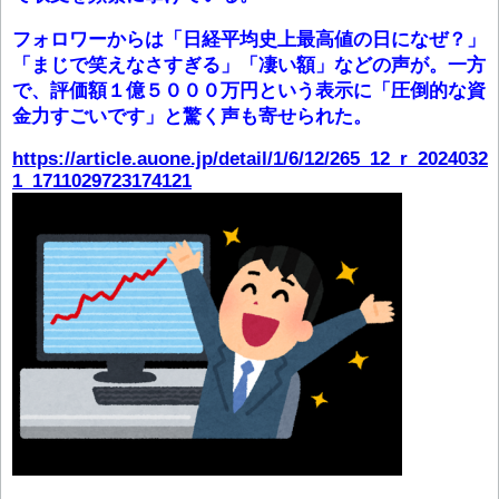
フォロワーからは「日経平均史上最高値の日になぜ？」
「まじで笑えなさすぎる」「凄い額」などの声が。一方
で、評価額１億５０００万円という表示に「圧倒的な資
金力すごいです」と驚く声も寄せられた。
https://article.auone.jp/detail/1/6/12/265_12_r_2024032
1_1711029723174121