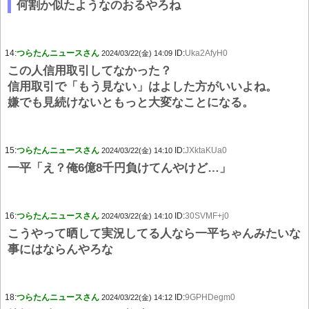
何割か似たようなのおるやろね
14:
つらたんニュースさん
ID:
Uka2AfyH0
2024/03/22(金) 14:09
この人信用取引してなかった？
信用取引で「もう見ない」はよした方がいいよね。
嫌でも見続けないともっと大変なことになる。
15:
つらたんニュースさん
ID:
JXktaKUa0
2024/03/22(金) 14:10
一平「え？俺6億8千円負けてんやけど…」
16:
つらたんニュースさん
ID:
30SVMF+j0
2024/03/22(金) 14:10
こうやって晒して実況してる人なら一平ちゃんみたいな
事にはならんやろな
18:
つらたんニュースさん
ID:
9GPHDegm0
2024/03/22(金) 14:12