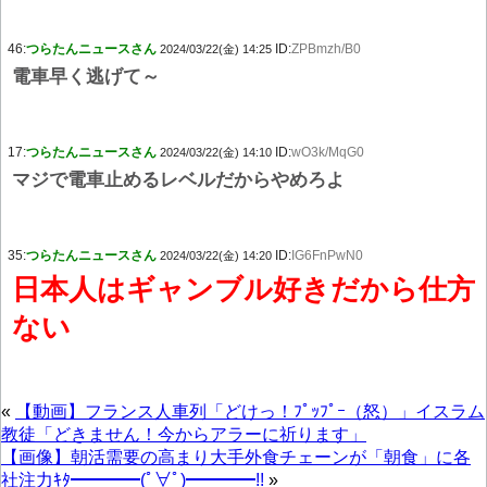
46:
つらたんニュースさん
ID:
ZPBmzh/B0
2024/03/22(金) 14:25
電車早く逃げて～
17:
つらたんニュースさん
ID:
wO3k/MqG0
2024/03/22(金) 14:10
マジで電車止めるレベルだからやめろよ
35:
つらたんニュースさん
ID:
IG6FnPwN0
2024/03/22(金) 14:20
日本人はギャンブル好きだから仕方
ない
«
【動画】フランス人車列「どけっ！ﾌﾟｯﾌﾟｰ（怒）」イスラム
教徒「どきません！今からアラーに祈ります」
【画像】朝活需要の高まり大手外食チェーンが「朝食」に各
社注力ｷﾀ━━━━(ﾟ∀ﾟ)━━━━!!
»