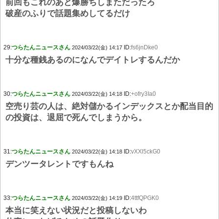
前回もこれのあと爆勝ちしまただったろ
破産のふりで話題集めしてるだけ
29:
つらたんニュースさん
ID:
fs6jnDke0
2024/03/22(金) 14:17
十分な種銭あるのになんでデイトレするんだか
30:
つらたんニュースさん
ID:
+ofry3Ia0
2024/03/22(金) 14:18
空売り芸の人は、絶対儲かるインデックスとか配当目的
の投資は、退屈で死んでしまうから。
31:
つらたんニュースさん
ID:
vXXl5ckG0
2024/03/22(金) 14:18
デンツータレントですもんね
33:
つらたんニュースさん
ID:
4ttfQPGK0
2024/03/22(金) 14:19
本当に笑えない状況だと投稿しないわ