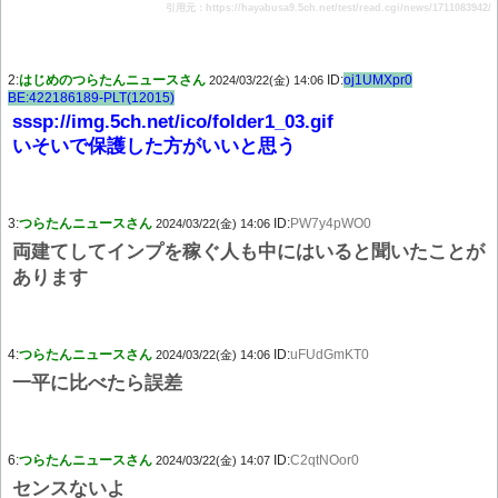
引用元：https://hayabusa9.5ch.net/test/read.cgi/news/1711083942/
2:
はじめのつらたんニュースさん
ID:
oj1UMXpr0
2024/03/22(金) 14:06
BE:422186189-PLT(12015)
sssp://img.5ch.net/ico/folder1_03.gif
いそいで保護した方がいいと思う
3:
つらたんニュースさん
ID:
PW7y4pWO0
2024/03/22(金) 14:06
両建てしてインプを稼ぐ人も中にはいると聞いたことが
あります
4:
つらたんニュースさん
ID:
uFUdGmKT0
2024/03/22(金) 14:06
一平に比べたら誤差
6:
つらたんニュースさん
ID:
C2qtNOor0
2024/03/22(金) 14:07
センスないよ