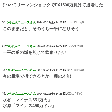
(´･ω･`)リーマンショックでFX1500万負けて退場した
40:
つらたんニュースさん
ID:
upRHN+cg0
2024/03/22(金) 14:22
このままだと、そのうち一平になりそう
41:
つらたんニュースさん
ID:
uV7fAUzR0
2024/03/22(金) 14:22
一平の爪の垢を煎じて飲ませたい
43:
つらたんニュースさん
ID:
BnKpsH4U0
2024/03/22(金) 14:24
今の相場で損できるとか一種の才能
45:
つらたんニュースさん
ID:
KZjsdP8Y0
2024/03/22(金) 14:25
水谷「マイナス551万円」
水原「マイナス450万ドル」