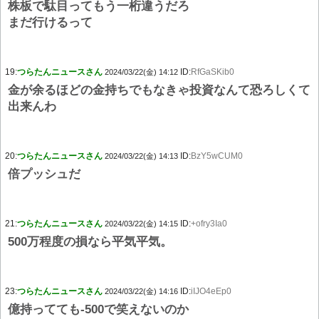
株板で駄目ってもう一桁違うだろ
まだ行けるって
19:
つらたんニュースさん
ID:
RfGaSKib0
2024/03/22(金) 14:12
金が余るほどの金持ちでもなきゃ投資なんて恐ろしくて
出来んわ
20:
つらたんニュースさん
ID:
BzY5wCUM0
2024/03/22(金) 14:13
倍プッシュだ
21:
つらたんニュースさん
ID:
+ofry3Ia0
2024/03/22(金) 14:15
500万程度の損なら平気平気。
23:
つらたんニュースさん
ID:
iIJO4eEp0
2024/03/22(金) 14:16
億持ってても-500で笑えないのか