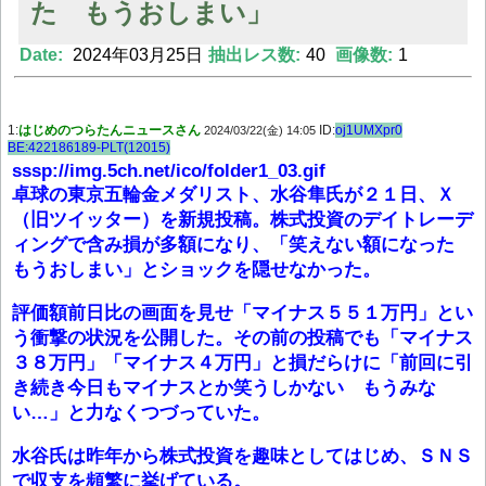
た もうおしまい」
Date:
2024年03月25日
抽出レス数:
40
画像数:
1
Powered by livedoor 相互RSS
1:
はじめのつらたんニュースさん
ID:
oj1UMXpr0
2024/03/22(金) 14:05
BE:422186189-PLT(12015)
sssp://img.5ch.net/ico/folder1_03.gif
卓球の東京五輪金メダリスト、水谷隼氏が２１日、Ｘ
（旧ツイッター）を新規投稿。株式投資のデイトレーデ
ィングで含み損が多額になり、「笑えない額になった
もうおしまい」とショックを隠せなかった。
評価額前日比の画面を見せ「マイナス５５１万円」とい
う衝撃の状況を公開した。その前の投稿でも「マイナス
３８万円」「マイナス４万円」と損だらけに「前回に引
き続き今日もマイナスとか笑うしかない もうみな
い…」と力なくつづっていた。
水谷氏は昨年から株式投資を趣味としてはじめ、ＳＮＳ
で収支を頻繁に挙げている。