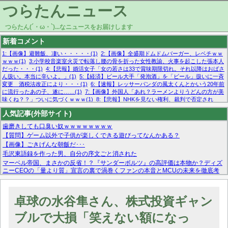
つらたんニュース
つらたん(´・ω・`)...なニュースをお届けします
新着コメント
1:【画像】避難飯、凄い・・・・・(1)
2:【画像】全盛期ドムドムバーガー、レベチｗｗ
ｗｗｗ(1)
3:小学校音楽室火災で転落し腰の骨を折った女性教諭、火事を起こした張本人
だった・・・(1)
4:【悲報】婚活女子「女の若さは33で賞味期限切れ。それ以降はおばさ
ん扱い。本当に辛いよ。」(1)
5:【経済】ビール大手「発泡酒」を「ビール」扱いに一斉
変更 酒税法改正により・・・(1)
6:【速報】レッサーパンダの風太くんとかいう20年前
に流行ったあの子、遂に……(1)
7:【画像】外国人「あれ？ラーメンよりうどんの方が美
味くね？？」ついに気づくｗｗｗ(1)
8:【悲報】NHKを見ない権利、裁判で否定され
る・・・(1)
9:欧州委員長「原発縮小は間違いでした」(1)
10:【悲報】日本企業の人手不
人気記事(外部サイト)
足、限界突破 52%「正社員も足りてません…」(1)
歯磨きしても口臭い奴ｗｗｗｗｗｗｗｗ
【質問】ゲーム以外で子供が楽しくできる遊びってなんかある？
【画像】ごきげんな朝飯だ･･･
毛沢東語録を作った男、自分の序文ごと消された
マーベル帝国、まさかの反省！？『サンダーボルツ』の高評価は本物か？ディズ
ニーCEOの「量より質」宣言の裏で渦巻くファンの本音とMCUの未来を徹底考
察！
【モー娘。石田亜佑美】ファーストテイク出演も新規獲得ならず？北川莉央が1
位に
卓球の水谷隼さん、株式投資ギャン
【画像あり】FacebookとかTwitterで拾ったエロ画像貼ってくよ
ブルで大損「笑えない額になっ